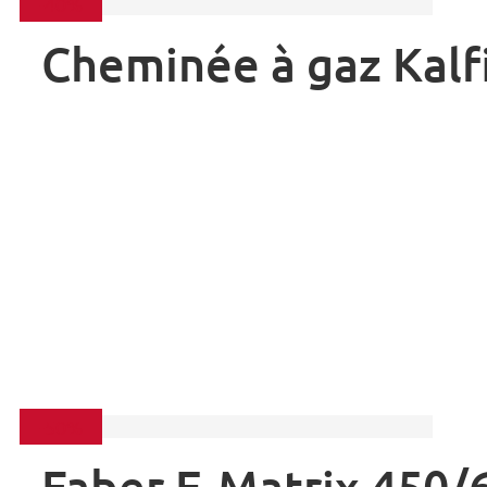
-40%
Cheminée à gaz Kalf
-50%
Faber E-Matrix 450/