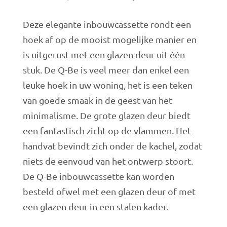
prijs
prijs
was:
is:
Deze elegante inbouwcassette rondt een
€ 4.550,00.
€ 2.275,00.
hoek af op de mooist mogelijke manier en
is uitgerust met een glazen deur uit één
stuk. De Q-Be is veel meer dan enkel een
leuke hoek in uw woning, het is een teken
van goede smaak in de geest van het
minimalisme. De grote glazen deur biedt
een fantastisch zicht op de vlammen. Het
handvat bevindt zich onder de kachel, zodat
niets de eenvoud van het ontwerp stoort.
De Q-Be inbouwcassette kan worden
besteld ofwel met een glazen deur of met
een glazen deur in een stalen kader.