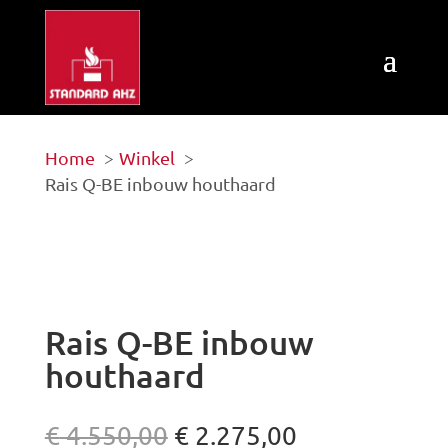
Home
Winkel
Rais Q-BE inbouw houthaard
Rais Q-BE inbouw
houthaard
Oorspronkelijke
Huidige
€
4.550,00
€
2.275,00